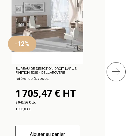
-12%
-
BUREAU DE DIRECTION DROIT LARUS
BU
FINITION BOIS - DELLAROVERE
RE
référence D270004
ré
1 705,47 € HT
2
2 046,56 € ttc
3 3
1 938,03 €
3 1
Ajouter au panier