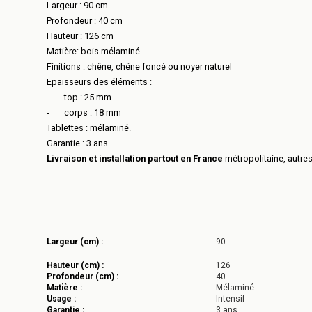
Largeur : 90 cm
Profondeur : 40 cm
Hauteur : 126 cm
Matière: bois mélaminé.
Finitions : chêne, chêne foncé ou noyer naturel
Epaisseurs des éléments :
-
top : 25 mm
-
corps : 18 mm
Tablettes : mélaminé.
Garantie : 3 ans.
Livraison et installation partout en France
métropolitaine, autre
Largeur (cm) :
90
Hauteur (cm) :
126
Profondeur (cm) :
40
Matière :
Mélaminé
Usage :
Intensif
Garantie :
3 ans