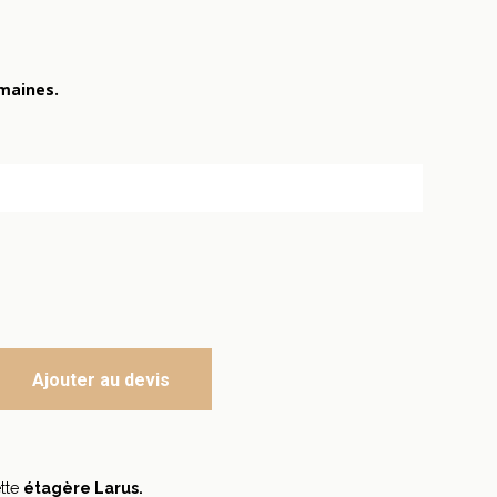
emaines.
Ajouter au devis
ette
étagère Larus.