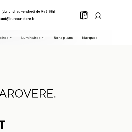
8
(du lundi au vendredi de 9h à 18h)
tact@bureau-store.fr
oires
Luminaires
Bons plans
Marques
LAROVERE.
T