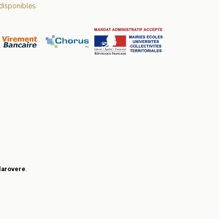
disponibles.
larovere
.