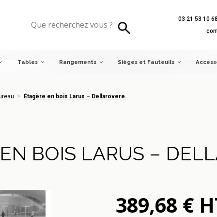
03 21 53 10 6
eau
Étagère en bois Larus – Dellarovere.
con
Tables
Rangements
Sièges et Fauteuils
Access
ureau
Étagère en bois Larus – Dellarovere.
EN BOIS LARUS – DEL
389,68 € H