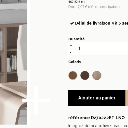
467,62 € ttc
Dont 7,07 € d'éco-participation
Délai de livraison 4 à 5 s
Quantité
Coloris
+
Noyer
Chêne foncé
Chêne
Ajouter au panier
référence
D270222ET-LNO
Intégrez de beaux livres dans c