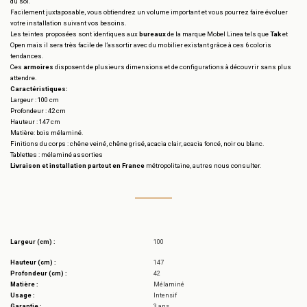
du sol.
Facilement juxtaposable, vous obtiendrez un volume important et vous pourrez faire évoluer
votre installation suivant vos besoins.
Les teintes proposées sont identiques aux
bureaux
de la marque Mobel Linea tels que
Tak
et
Open mais il sera très facile de l’assortir avec du mobilier existant grâce à ces 6 coloris
tendances.
Ces
armoires
disposent de plusieurs dimensions et de configurations à découvrir sans plus
attendre.
Caractéristiques:
Largeur : 100 cm
Profondeur : 42 cm
Hauteur : 147 cm
Matière: bois mélaminé.
Finitions du corps : chêne veiné, chêne grisé, acacia clair, acacia foncé, noir ou blanc.
Tablettes : mélaminé assorties
Livraison et installation partout en France
métropolitaine, autres nous consulter.
Largeur (cm) :
100
Hauteur (cm) :
147
Profondeur (cm) :
42
Matière :
Mélaminé
Usage :
Intensif
Garantie :
3 ans