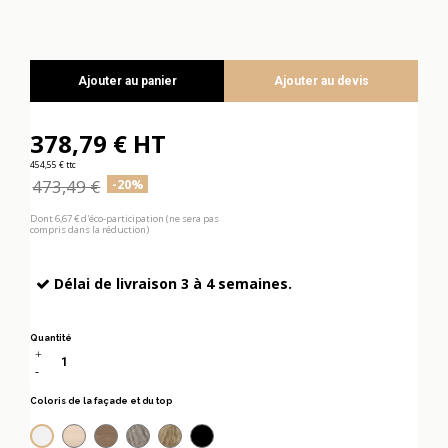
Ajouter au panier
Ajouter au devis
378,79 € HT
454,55 € ttc
473,49 €
-20%
Dont 6,67 € d'éco-participation (ne sera pas
compris dans la réduction)
Délai de livraison 3 à 4 semaines.
Quantité
Coloris de la façade et du top
Acacia clair
Acacia foncé
Chêne grisé
Chêne veiné
Noir
Blanc pastel