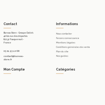
Contact
Informations
Bureau Store - Groupe Dalie's
Nous contacter
40 bis rue des déportés
Faisons connaissance
62232 Fouquereuil -
France
Mentions légales
Conditions générales de vente
03 21 53 10 68
Plan du site
Nos guides
contact@bureau-
store.fr
Mon Compte
Catégories
Mon compte
Mobilier d'accueil.
Mes commandes
Bureaux
Mes bons de réduction
Télétravail
Mes avoirs
Tables
Mes adresses
Meubles de rangement de bureau
Mes informations personnelles
Sièges & Fauteuils