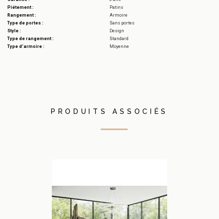
Piétement :
Patins
Rangement :
Armoire
Type de portes :
Sans portes
Style :
Design
Type de rangement :
Standard
Type d'armoire :
Moyenne
PRODUITS ASSOCIÉS