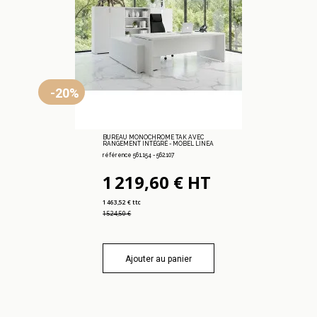
-20%
BUREAU MONOCHROME TAK AVEC
RANGEMENT INTÉGRÉ - MOBEL LINEA
référence 561.154 - 562.107
1 219,60 € HT
1 463,52 € ttc
1 524,50 €
Ajouter au panier