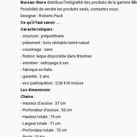
Bureau-Store
distribue l’intégralité des produits de la gamme
Sl
Possbilité de vendre les produits seuls, contactez nous.
Designer :
Roberto Paoli
Ce qu’il faut savoir ….
Caractéristiques :
- structure : polyuréthane
- piètement : bois véritable teinté natuel
- cousinage : sans
- finition: laque disponible dans 8 teintes
- entretien : nettoyage à sec.
- fabriqué en Italie.
- garantie : 2 ans.
- eco participation : 2,03 € ht incluse
Les dimensions:
Chaise :
- Hauteur d’assise : 37 cm
- Profondeur d’assise : 55 cm
- Hauteur totale : 75 cm
- Largeur totale : 71 cm
- Profondeur totale : 73 cm
- Poids: 12 Kg