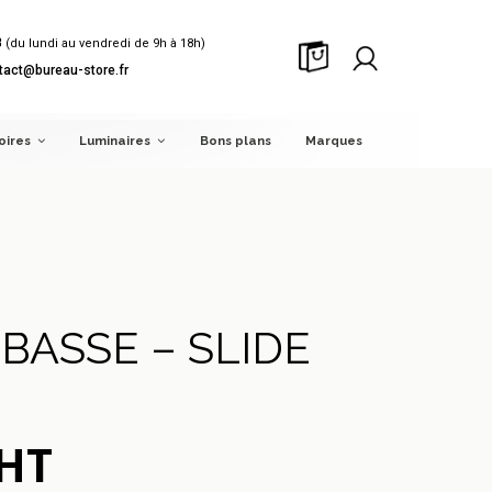
8
(du lundi au vendredi de 9h à 18h)
tact@bureau-store.fr
oires
Luminaires
Bons plans
Marques
 BASSE – SLIDE
 HT