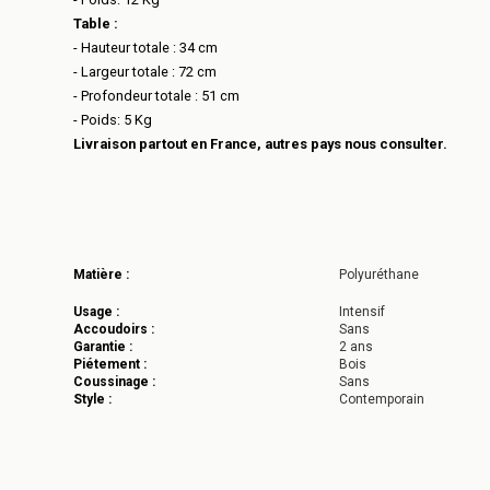
Table :
- Hauteur totale : 34 cm
- Largeur totale : 72 cm
- Profondeur totale : 51 cm
- Poids: 5 Kg
Livraison partout en France, autres pays nous consulter.
Matière :
Polyuréthane
Usage :
Intensif
Accoudoirs :
Sans
Garantie :
2 ans
Piétement :
Bois
Coussinage :
Sans
Style :
Contemporain