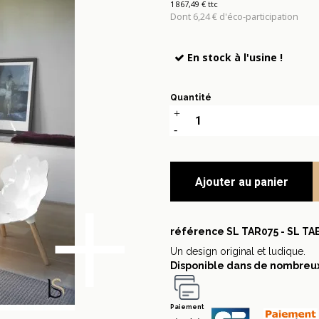
1 867,49 € ttc
Dont 6,24 € d'éco-participation
En stock à l'usine !
Quantité
+
Ajouter au panier
référence
SL TAR075 - SL TA
Un design original et ludique.
Disponible dans de nombreux 
Paiement