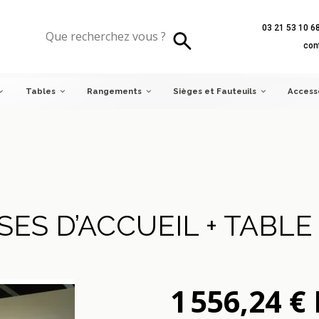
03 21 53 10 6
con
Tables
Rangements
Sièges et Fauteuils
Access
SES D’ACCUEIL + TABLE
1 556,24 €