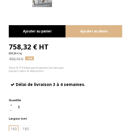
Ajouter au panier
Ajouter au devis
758,32 € HT
909,99 € ttc
892,15 €
-15%
Dont 9,17 € d'éco-participation (ne sera pas
compris dans la réduction)
Délai de livraison 3 à 4 semaines.
Quantité
Largeur (cm)
160
180