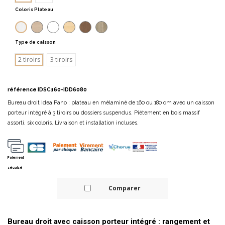
Coloris Plateau
Blanc
Chêne moyen
Gris
Hêtre
Noyer canaletto
Orme
Type de caisson
2 tiroirs
3 tiroirs
référence
IDSC160-IDD6080
Bureau droit Idea Pano : plateau en mélaminé de 160 ou 180 cm avec un caisson
porteur intégré à 3 tiroirs ou dossiers suspendus. Piétement en bois massif
assorti, six coloris. Livraison et installation incluses.
Paiement
sécurisé
Comparer
Bureau droit avec caisson porteur intégré : rangement et