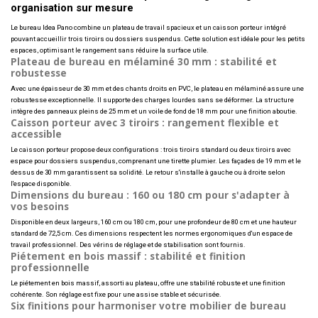
organisation sur mesure
Le bureau Idea Pano combine un plateau de travail spacieux et un caisson porteur intégré
pouvant accueillir trois tiroirs ou dossiers suspendus. Cette solution est idéale pour les petits
espaces, optimisant le rangement sans réduire la surface utile.
Plateau de bureau en mélaminé 30 mm : stabilité et
robustesse
Avec une épaisseur de 30 mm et des chants droits en PVC, le plateau en mélaminé assure une
robustesse exceptionnelle. Il supporte des charges lourdes sans se déformer. La structure
intègre des panneaux pleins de 25 mm et un voile de fond de 18 mm pour une finition aboutie.
Caisson porteur avec 3 tiroirs : rangement flexible et
accessible
Le caisson porteur propose deux configurations : trois tiroirs standard ou deux tiroirs avec
espace pour dossiers suspendus, comprenant une tirette plumier. Les façades de 19 mm et le
dessus de 30 mm garantissent sa solidité. Le retour s'installe à gauche ou à droite selon
l'espace disponible.
Dimensions du bureau : 160 ou 180 cm pour s'adapter à
vos besoins
Disponible en deux largeurs, 160 cm ou 180 cm, pour une profondeur de 80 cm et une hauteur
standard de 72,5 cm. Ces dimensions respectent les normes ergonomiques d'un espace de
travail professionnel. Des vérins de réglage et de stabilisation sont fournis.
Piétement en bois massif : stabilité et finition
professionnelle
Le piétement en bois massif, assorti au plateau, offre une stabilité robuste et une finition
cohérente. Son réglage est fixe pour une assise stable et sécurisée.
Six finitions pour harmoniser votre mobilier de bureau