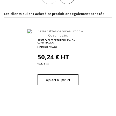
PASSE CÂBLES DE BUREAU ROND –
COLONNE DE CÂBLES VERTEBRA –
QUADRIFOGLIO.
QUADRIFOGLIO.
Les clients qui ont acheté ce produit ont également acheté :
référence ACGE101
référence FECN002
50,24 € HT
54,82 € HT
60,29 € ttc
65,78 € ttc
62,29 €
PASSE CÂBLES DE BUREAU ROND –
QUADRIFOGLIO.
référence ACGE101
Ajouter au panier
Ajouter au panier
50,24 € HT
60,29 € ttc
Ajouter au panier