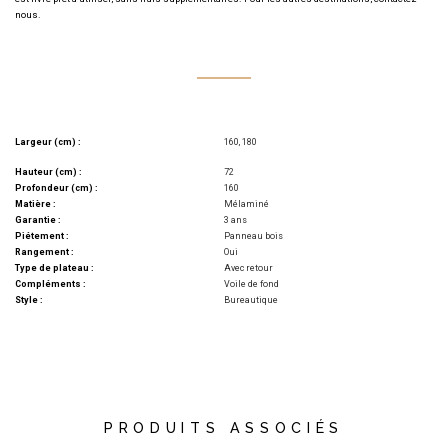
nous.
Largeur (cm) :
160, 180
Hauteur (cm) :
72
Profondeur (cm) :
160
Matière :
Mélaminé
Garantie :
3 ans
Piétement :
Panneau bois
Rangement :
Oui
Type de plateau :
Avec retour
Compléments :
Voile de fond
Style :
Bureautique
PRODUITS ASSOCIÉS