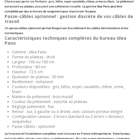
Choisissez parmi six finitions : gris, hêtre, noyer canaletto, chêne, orme ou blanc. Le piétement
est assorti au plateau, assurant une cohérence visuelle. La gamme Idea Pano peut être
complétée par des armoires de rangement pour maximiser l'espace.
Passe-câbles optionnel : gestion discrète de vos câbles de
travail
Un passe-câbles optionnel permet d'organiser discrètement les câbles d'alimentation et les
connectiques.
Caractéristiques techniques complètes du bureau Idea
Pano
Gamme : Idea Pano
Forme du plateau : droit
Largeur : 160 ou 180 cm
Profondeur : 80 cm
Hauteur : 72,5 cm
Épaisseur du plateau : 30 mm
Revêtement : mélaminé
Couleurs disponibles : gris, hêtre, noyer canaletto, chêne, orme,
blanc
Matière du piétement : bois massif
Couleur du piétement : assortie au plateau
Réglage piétement : fixe
Retour : oui, à gauche ou à droite, avec caisson porteur intégré
Configuration caisson : 3 tiroirs standard ou 2 tiroirs + dossiers
suspendus
Passe-câbles : optionnel
La livraison et l'installation complètes sont incluses en France métropolitaine. Votre bureau
est livré prêt à utiliser, sans frais supplémentaires. Pour les autres destinations, contactez-